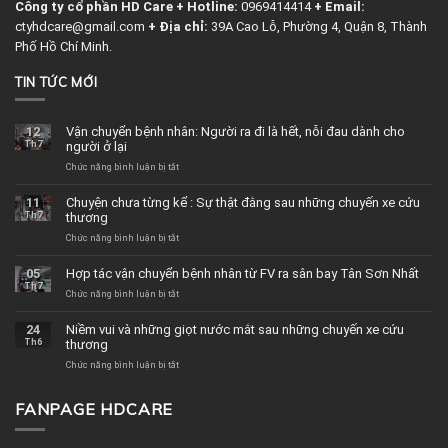
Công ty cổ phần HD Care
+ Hotline:
0969414414
+ Email:
ctyhdcare@gmail.com
+ Địa chỉ:
39A Cao Lỗ, Phường 4, Quận 8, Thành
Phố Hồ Chí Minh.
TIN TỨC MỚI
12
Vận chuyển bệnh nhân: Người ra đi là hết, nỗi đau dành cho
Th7
người ở lại
Chức năng bình luận bị tắt
ở
Vận
chuyển
11
Chuyện chưa từng kể : Sự thật đằng sau những chuyến xe cứu
bệnh
Th7
thương
nhân:
Người
Chức năng bình luận bị tắt
ở
ra
Chuyện
đi
chưa
05
Hợp tác vận chuyển bệnh nhân từ FV ra sân bay Tân Sơn Nhất
là
từng
Th7
hết,
Chức năng bình luận bị tắt
kể
ở
nỗi
:
Hợp
đau
Sự
tác
24
Niềm vui và những giọt nước mắt sau những chuyến xe cứu
dành
thật
vận
Th6
thương
cho
đằng
chuyển
người
sau
bệnh
Chức năng bình luận bị tắt
ở
ở
những
nhân
Niềm
lại
chuyến
từ
vui
FANPAGE HDCARE
xe
FV
và
cứu
ra
những
thương
sân
giọt
bay